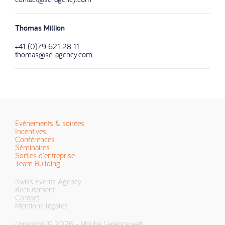
Thomas Million
+41 (0)79 621 28 11
thomas@se-agency.com
Evènements & soirées
Incentives
Conférences
Séminaires
Sorties d'entreprise
Team Building
Swiss Events Agency
Recrutement
Contact
Mentions légales
copyright © 2026 -
Mcube l'agence web