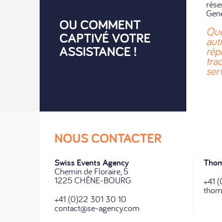
rése
Genè
OU COMMENT
Que
CAPTIVÉ VOTRE
aut
ASSISTANCE !
rép
tra
serv
NOUS CONTACTER
Swiss Events Agency
Thom
Chemin de Floraire, 5
1225 CHÊNE-BOURG
+41 (
thom
+41 (0)22 301 30 10
contact@se-agency.com